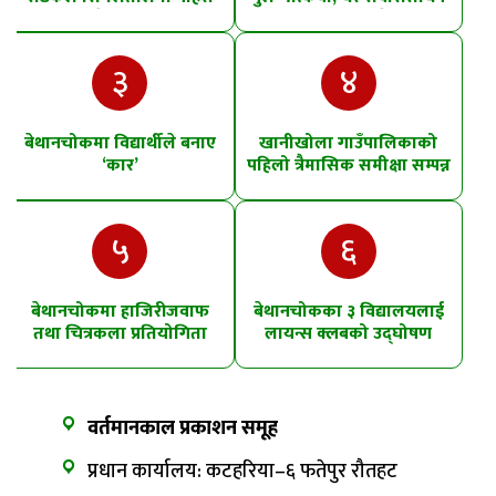
खसेको शंका
पानीमा खसे
३
४
बेथानचोकमा विद्यार्थीले बनाए
खानीखोला गाउँपालिकाको
‘कार’
पहिलो त्रैमासिक समीक्षा सम्पन्न
५
६
बेथानचोकमा हाजिरीजवाफ
बेथानचोकका ३ विद्यालयलाई
तथा चित्रकला प्रतियोगिता
लायन्स क्लबको उद्घोषण
तालिम
वर्तमानकाल प्रकाशन समूह
प्रधान कार्यालय: कटहरिया–६ फतेपुर रौतहट