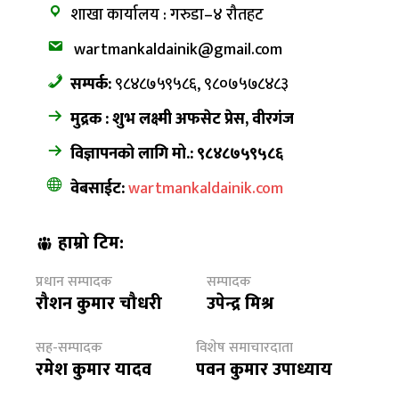
शाखा कार्यालय : गरुडा–४ रौतहट
wartmankaldainik@gmail.com
सम्पर्क:
९८४८७५९५८६, ९८०७५७८४८३
मुद्रक : शुभ लक्ष्मी अफसेट प्रेस, वीरगंज
विज्ञापनको लागि मो.: ९८४८७५९५८६
वेबसाईट:
wartmankaldainik.com
हाम्रो टिम:
प्रधान सम्पादक
सम्पादक
रौशन कुमार चौधरी
उपेन्द्र मिश्र
सह-सम्पादक
विशेष समाचारदाता
रमेश कुमार यादव
पवन कुमार उपाध्याय