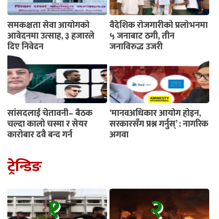
समकक्षता सेवा आयोगको
वैदेशिक रोजगारीको प्रलोभनमा
आवेदनमा उत्साह, ३ हजारले
५ जनाबाट ठगी, तीन
दिए निवेदन
जनाविरुद्ध उजुरी
सांसदलाई चेतावनी– बैठक
‘मानवअधिकार आयोग होइन,
चल्दा कालो चस्मा र सेयर
सरकारसँग प्रश्न गर्नुस्’ : नागरिक
कारोबार दुवै बन्द गर्नू
अगुवा
ट्रेन्डिङ
१
२