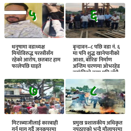
५
६
धनुषामा वडाध्यक्ष
बृन्दावन–८ पछि वडा नं. ६
मियाँविरुद्ध परस्त्रीसँग
मा पनि शुद्ध खानेपानीको
रहेको आरोप, छतबाट हाम
आशा, बोरिङ निर्माण
फालेपछि घाइते
अन्तिम चरणमा ओभरहेड
ट्यांकीको काम पनि चाँडै
सुरु हुने
७
८
मिटरब्याजीलाई कारबाही
प्रमुख प्रशासकीय अधिकृत
गर्न माग गर्दै जनकपुरमा
नपठाएको भन्दै मौलापुरमा