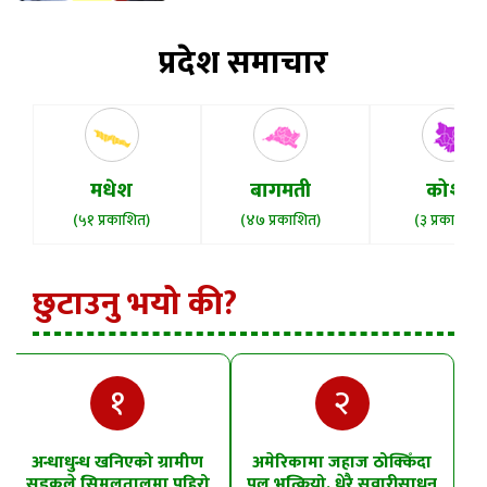
प्रदेश समाचार
मधेश
बागमती
कोशी
(५१ प्रकाशित)
(४७ प्रकाशित)
(३ प्रकाशित)
छुटाउनु भयो की?
१
२
अन्धाधुन्ध खनिएको ग्रामीण
अमेरिकामा जहाज ठोक्किँदा
सडकले सिमलतालमा पहिरो
पुल भत्कियो, धेरै सवारीसाधन