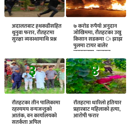
अदालतबाट हथकडीसहित
७ करोड रुपैयाँ अनुदान
थुनुवा फरार, रौतहटमा
जोखिममा, रौतहटका उखु
सुरक्षा व्यवस्थामाथि प्रश्न
किसान सडकमा ः झाझ
पुलमा टायर बालेर
चक्काजाम, तत्काल
भुक्तानी सुनिश्चित गर्न माग
३
४
रौतहटका तीन पालिकामा
रौतहटमा धारिलो हतियार
रहस्यमय वन्यजन्तुको
प्रहारबाट महिलाको हत्या,
आतंक, वन कार्यालयको
आरोपी फरार
सतर्कता अपिल