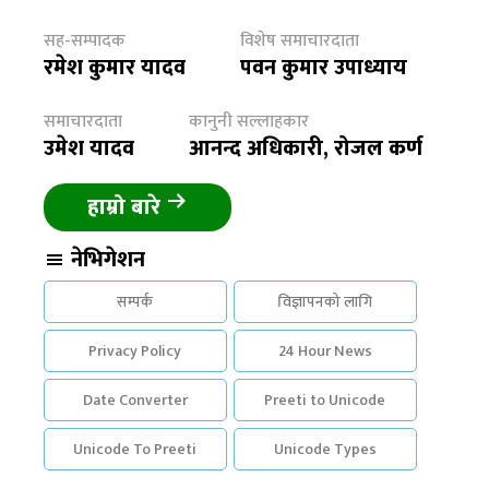
सह-सम्पादक
विशेष समाचारदाता
रमेश कुमार यादव
पवन कुमार उपाध्याय
समाचारदाता
कानुनी सल्लाहकार
उमेश यादव
आनन्द अधिकारी, रोजल कर्ण
हाम्रो बारे
नेभिगेशन
सम्पर्क
विज्ञापनको लागि
Privacy Policy
24 Hour News
Date Converter
Preeti to Unicode
Unicode To Preeti
Unicode Types