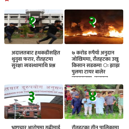
१
२
अदालतबाट हथकडीसहित
७ करोड रुपैयाँ अनुदान
थुनुवा फरार, रौतहटमा
जोखिममा, रौतहटका उखु
सुरक्षा व्यवस्थामाथि प्रश्न
किसान सडकमा ः झाझ
पुलमा टायर बालेर
चक्काजाम, तत्काल
भुक्तानी सुनिश्चित गर्न माग
३
४
भ्रष्टाचार आरोपमा गढीमाई
रौतहटका तीन पालिकामा