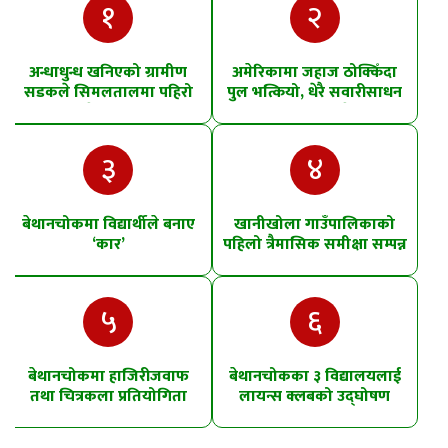
१
२
अन्धाधुन्ध खनिएको ग्रामीण
अमेरिकामा जहाज ठोक्किँदा
सडकले सिमलतालमा पहिरो
पुल भत्कियो, धेरै सवारीसाधन
खसेको शंका
पानीमा खसे
३
४
बेथानचोकमा विद्यार्थीले बनाए
खानीखोला गाउँपालिकाको
‘कार’
पहिलो त्रैमासिक समीक्षा सम्पन्न
५
६
बेथानचोकमा हाजिरीजवाफ
बेथानचोकका ३ विद्यालयलाई
तथा चित्रकला प्रतियोगिता
लायन्स क्लबको उद्घोषण
तालिम