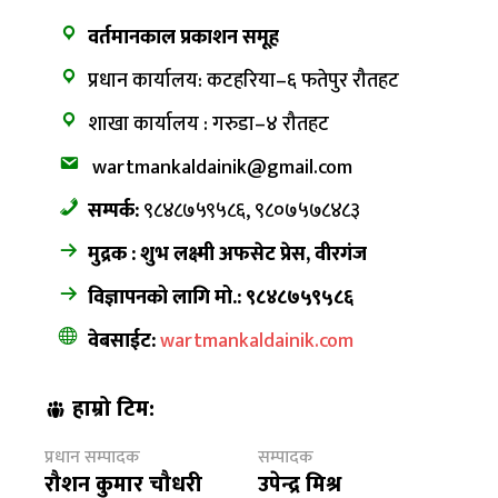
वर्तमानकाल प्रकाशन समूह
प्रधान कार्यालय: कटहरिया–६ फतेपुर रौतहट
शाखा कार्यालय : गरुडा–४ रौतहट
wartmankaldainik@gmail.com
सम्पर्क:
९८४८७५९५८६, ९८०७५७८४८३
मुद्रक : शुभ लक्ष्मी अफसेट प्रेस, वीरगंज
विज्ञापनको लागि मो.: ९८४८७५९५८६
वेबसाईट:
wartmankaldainik.com
हाम्रो टिम:
प्रधान सम्पादक
सम्पादक
रौशन कुमार चौधरी
उपेन्द्र मिश्र