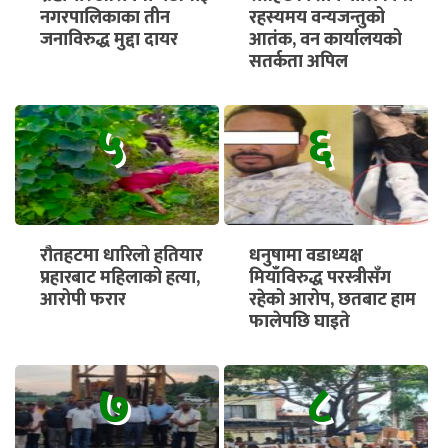
नगरपालिकाका तीन
रहस्यमय वन्यजन्तुको
जनाविरुद्ध मुद्दा दायर
आतंक, वन कार्यालयको
सतर्कता अपिल
५
६
रौतहटमा धारिलो हतियार
धनुषामा वडाध्यक्ष
प्रहारबाट महिलाको हत्या,
मियाँविरुद्ध परस्त्रीसँग
आरोपी फरार
रहेको आरोप, छतबाट हाम
फालेपछि घाइते
७
८