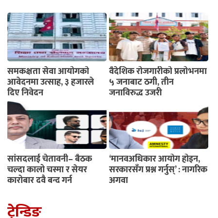
समकक्षता सेवा आयोगको
वैदेशिक रोजगारीको प्रलोभनमा
आवेदनमा उत्साह, ३ हजारले
५ जनाबाट ठगी, तीन
दिए निवेदन
जनाविरुद्ध उजुरी
सांसदलाई चेतावनी– बैठक
‘मानवअधिकार आयोग होइन,
चल्दा कालो चस्मा र सेयर
सरकारसँग प्रश्न गर्नुस्’ : नागरिक
कारोबार दुवै बन्द गर्नू
अगुवा
ट्रेन्डिङ