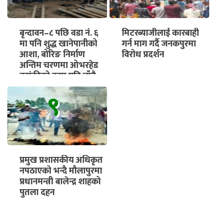
बृन्दावन–८ पछि वडा नं. ६
मिटरब्याजीलाई कारबाही
मा पनि शुद्ध खानेपानीको
गर्न माग गर्दै जनकपुरमा
आशा, बोरिङ निर्माण
विरोध प्रदर्शन
अन्तिम चरणमा ओभरहेड
ट्यांकीको काम पनि चाँडै
सुरु हुने
९
प्रमुख प्रशासकीय अधिकृत
नपठाएको भन्दै मौलापुरमा
प्रधानमन्त्री बालेन्द्र शाहको
पुतला दहन