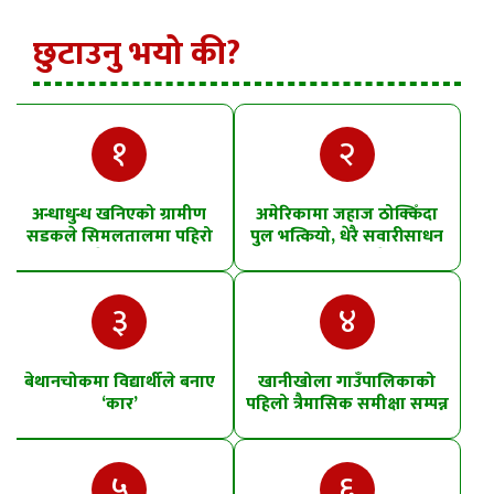
छुटाउनु भयो की?
१
२
अन्धाधुन्ध खनिएको ग्रामीण
अमेरिकामा जहाज ठोक्किँदा
सडकले सिमलतालमा पहिरो
पुल भत्कियो, धेरै सवारीसाधन
खसेको शंका
पानीमा खसे
३
४
बेथानचोकमा विद्यार्थीले बनाए
खानीखोला गाउँपालिकाको
‘कार’
पहिलो त्रैमासिक समीक्षा सम्पन्न
५
६