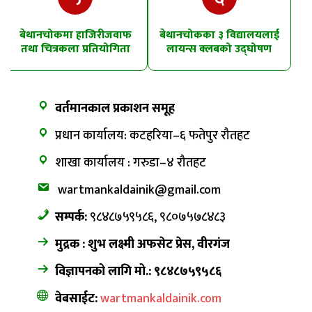
बेथानचोकमा हाजिरीजवाफ
बेथानचोकका ३ विद्यालयलाई
तथा चित्रकला प्रतियोगिता
लायन्स क्लबको उद्घोषण
तालिम
वर्तमानकाल प्रकाशन समूह
प्रधान कार्यालय: कटहरिया–६ फतेपुर रौतहट
शाखा कार्यालय : गरुडा–४ रौतहट
wartmankaldainik@gmail.com
सम्पर्क:
९८४८७५९५८६, ९८०७५७८४८३
मुद्रक : शुभ लक्ष्मी अफसेट प्रेस, वीरगंज
विज्ञापनको लागि मो.: ९८४८७५९५८६
वेबसाईट:
wartmankaldainik.com