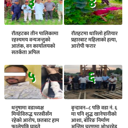
३
४
रौतहटका तीन पालिकामा
रौतहटमा धारिलो हतियार
रहस्यमय वन्यजन्तुको
प्रहारबाट महिलाको हत्या,
आतंक, वन कार्यालयको
आरोपी फरार
सतर्कता अपिल
५
६
धनुषामा वडाध्यक्ष
बृन्दावन–८ पछि वडा नं. ६
मियाँविरुद्ध परस्त्रीसँग
मा पनि शुद्ध खानेपानीको
रहेको आरोप, छतबाट हाम
आशा, बोरिङ निर्माण
फालेपछि घाइते
अन्तिम चरणमा ओभरहेड