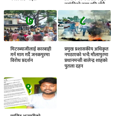
ट्यांकीको काम पनि चाँडै
सुरु हुने
७
८
मिटरब्याजीलाई कारबाही
प्रमुख प्रशासकीय अधिकृत
गर्न माग गर्दै जनकपुरमा
नपठाएको भन्दै मौलापुरमा
विरोध प्रदर्शन
प्रधानमन्त्री बालेन्द्र शाहको
पुतला दहन
९