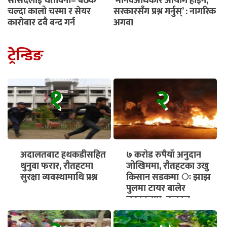
सांसदलाई चेतावनी– बैठक
‘मानवअधिकार आयोग होइन,
चल्दा कालो चस्मा र सेयर
सरकारसँग प्रश्न गर्नुस्’ : नागरिक
कारोबार दुवै बन्द गर्नू
अगुवा
ट्रेन्डिङ
१
२
अदालतबाट हथकडीसहित
७ करोड रुपैयाँ अनुदान
थुनुवा फरार, रौतहटमा
जोखिममा, रौतहटका उखु
सुरक्षा व्यवस्थामाथि प्रश्न
किसान सडकमा ः झाझ
पुलमा टायर बालेर
चक्काजाम, तत्काल
भुक्तानी सुनिश्चित गर्न माग