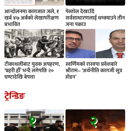
आन्दोलनमा कागजात जले, १
पेस्तोल देखाउँदै
खर्ब ४७ अर्बको लेखापरीक्षण
सर्वसाधारणलाई धम्क्याउने तीन
प्रभावित
जना पक्राउ
टीकाथलीबाट युवक अपहरण,
स्वर्णिमको रास्वपा प्रवेशबारे
‘प्रहरी हौँ’ भन्दै लगेपछि २०
श्रीराम– ‘अर्थनीति कागजी सूत्र
घण्टादेखि बेपत्ता
होइन’
ट्रेन्डिङ
१
२