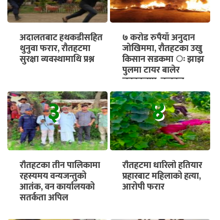
अदालतबाट हथकडीसहित
७ करोड रुपैयाँ अनुदान
थुनुवा फरार, रौतहटमा
जोखिममा, रौतहटका उखु
सुरक्षा व्यवस्थामाथि प्रश्न
किसान सडकमा ः झाझ
पुलमा टायर बालेर
चक्काजाम, तत्काल
भुक्तानी सुनिश्चित गर्न माग
३
४
रौतहटका तीन पालिकामा
रौतहटमा धारिलो हतियार
रहस्यमय वन्यजन्तुको
प्रहारबाट महिलाको हत्या,
आतंक, वन कार्यालयको
आरोपी फरार
सतर्कता अपिल