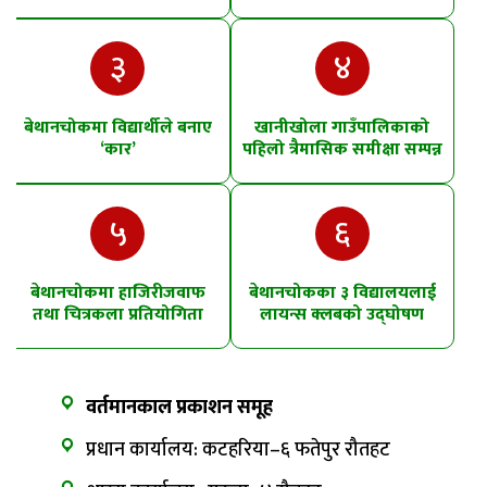
खसेको शंका
पानीमा खसे
३
४
बेथानचोकमा विद्यार्थीले बनाए
खानीखोला गाउँपालिकाको
‘कार’
पहिलो त्रैमासिक समीक्षा सम्पन्न
५
६
बेथानचोकमा हाजिरीजवाफ
बेथानचोकका ३ विद्यालयलाई
तथा चित्रकला प्रतियोगिता
लायन्स क्लबको उद्घोषण
तालिम
वर्तमानकाल प्रकाशन समूह
प्रधान कार्यालय: कटहरिया–६ फतेपुर रौतहट