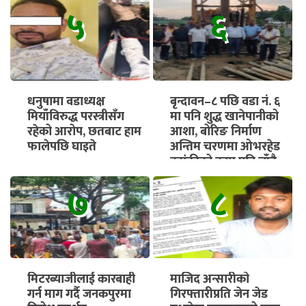
५
६
धनुषामा वडाध्यक्ष
बृन्दावन–८ पछि वडा नं. ६
मियाँविरुद्ध परस्त्रीसँग
मा पनि शुद्ध खानेपानीको
रहेको आरोप, छतबाट हाम
आशा, बोरिङ निर्माण
फालेपछि घाइते
अन्तिम चरणमा ओभरहेड
ट्यांकीको काम पनि चाँडै
सुरु हुने
७
८
मिटरब्याजीलाई कारबाही
माजिद अन्सारीको
गर्न माग गर्दै जनकपुरमा
गिरफ्तारीप्रति जेन जेड