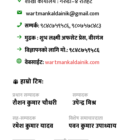
शाखा कार्यालय : गरुडा–४ रौतहट
wartmankaldainik@gmail.com
सम्पर्क:
९८४८७५९५८६, ९८०७५७८४८३
मुद्रक : शुभ लक्ष्मी अफसेट प्रेस, वीरगंज
विज्ञापनको लागि मो.: ९८४८७५९५८६
वेबसाईट:
wartmankaldainik.com
हाम्रो टिम:
प्रधान सम्पादक
सम्पादक
रौशन कुमार चौधरी
उपेन्द्र मिश्र
सह-सम्पादक
विशेष समाचारदाता
रमेश कुमार यादव
पवन कुमार उपाध्याय