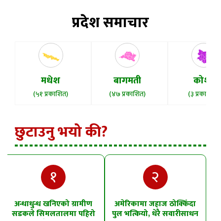
प्रदेश समाचार
मधेश
बागमती
कोशी
(५१ प्रकाशित)
(४७ प्रकाशित)
(३ प्रकाशित)
छुटाउनु भयो की?
१
२
अन्धाधुन्ध खनिएको ग्रामीण
अमेरिकामा जहाज ठोक्किँदा
सडकले सिमलतालमा पहिरो
पुल भत्कियो, धेरै सवारीसाधन